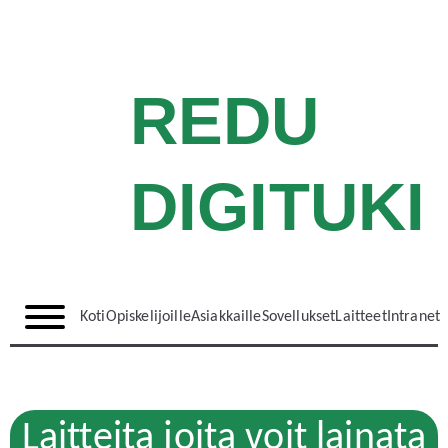
REDU
DIGITUKI
Koti
Opiskelijoille
Asiakkaille
Sovellukset
Laitteet
Intranet
Laitteita
joita voit lainata