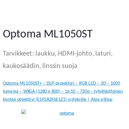
Optoma ML1050ST
Tarvikkeet: laukku, HDMI-johto, laturi,
kaukosäädin, linssin suoja
Optoma ML1050ST+ – DLP-projektori – RGB LED – 3D – 1000
lumenia – WXGA (1280 x 800) – 16:10 – 720p – lyhytheittoinen
kiinteä objektiivi (E1P2A2F6E1Z1) yrityksille | Atea eShop