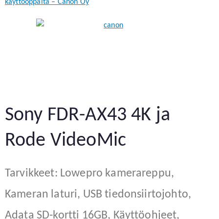
käyttöoppaita – Canon Oy
Sony FDR-AX43 4K ja
Rode VideoMic
Tarvikkeet: Lowepro kamerareppu,
Kameran laturi, USB tiedonsiirtojohto,
Adata SD-kortti 16GB, Käyttöohjeet,