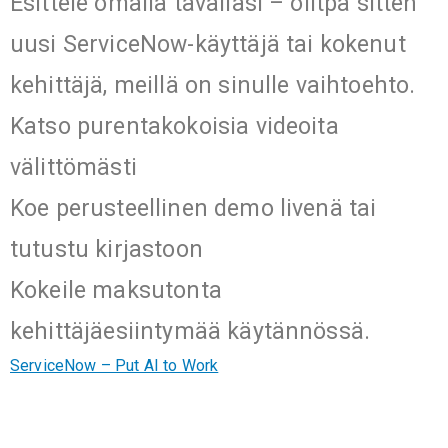
Esittele omalla tavallasi – olitpa sitten
uusi ServiceNow-käyttäjä tai kokenut
kehittäjä, meillä on sinulle vaihtoehto.
Katso purentakokoisia videoita
välittömästi
Koe perusteellinen demo livenä tai
tutustu kirjastoon
Kokeile maksutonta
kehittäjäesiintymää käytännössä.
ServiceNow – Put AI to Work