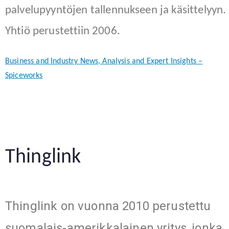
palvelupyyntöjen tallennukseen ja käsittelyyn.
Yhtiö perustettiin 2006.
Business and Industry News, Analysis and Expert Insights –
Spiceworks
Thinglink
Thinglink on vuonna 2010 perustettu
suomalais-amerikkalainen yritys, jonka