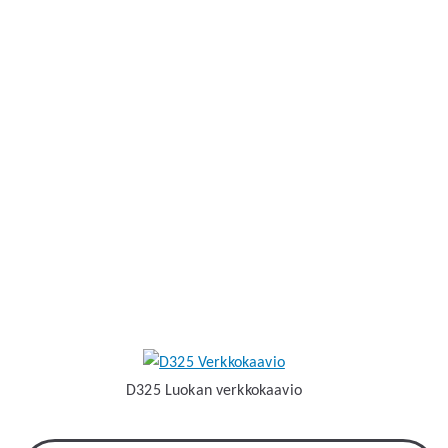
Digitutor toimintaan?
Opiskelija pääsee mukaan Digitutor toimintaan
valitsemalla sen valinnaisaineeksi, joka on 15
osaamispistettä.
Opintoihin liitettyinä valinnaisena tai osana teknisessä
tuessa toimimisen opintoja.
D325 Luokan verkkokaavio