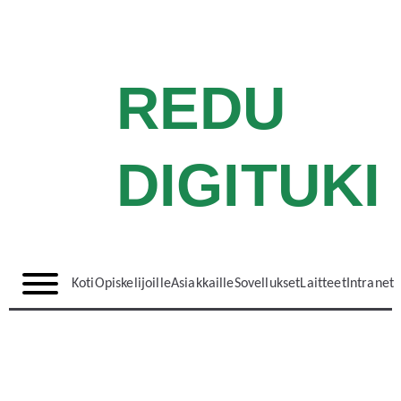
REDU
DIGITUKI
Koti
Opiskelijoille
Asiakkaille
Sovellukset
Laitteet
Intranet
Kuinka päästä mukaan